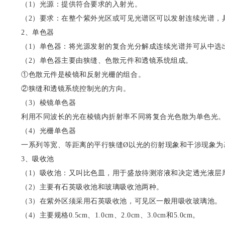
（1）光源：提供符合要求的入射光。
（2）要求：在整个紫外光区或可见光谱区可以发射连续光谱，
2、单色器
（1）单色器：将光源发射的复合光分解成连续光谱并可从中选
（2）单色器主要由狭缝、色散元件和透镜系统组成。
①色散元件是棱镜和反射光栅的组合。
②狭缝和透镜系统控制光的方向。
（3）棱镜单色器
利用不同波长的光在棱镜内折射率不同将复合光色散为单色光
（4）光栅单色器
一系列等宽、等距离的平行狭缝
Ø
以光的衍射现象和干涉现象为
3、吸收池
（1）吸收池：又叫比色皿，用于盛放待测溶液和决定透光液层
（2）主要有石英吸收池和玻璃吸收池两种。
（3）在紫外区须采用石英吸收池，可见区一般用吸收玻璃池。
（4）主要规格0.5cm、1.0cm、2.0cm、3.0cm和5.0cm。