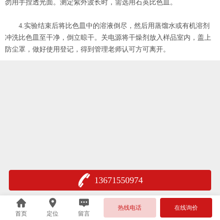
勿用手捏透光面。测定紫外波长时，需选用石英比色皿。
4.实验结束后将比色皿中的溶液倒尽，然后用蒸馏水或有机溶剂
冲洗比色皿至干净，倒立晾干。关电源将干燥剂放入样品室内，盖上
防尘罩，做好使用登记，得到管理老师认可方可离开。
13671550974
热线电话
在线询价
首页
定位
留言