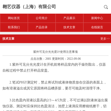
翱艺仪器（上海）有限公司
网站首页
公司简介
产品展示
新闻中心
联系我们
产品目录
技术文章
在线留言
技术文章
更多>>
紫外可见分光光度计使用注意事项
点击次数：2681 更新时间：2022-09-06
1.紫外可见分光光度计在开机前将样品室内的干燥剂取出，仪器
自检过程中禁止打开样品室盖。
2.笔试PH计测定时，禁止将试剂或液体物质放在仪器的表面上，
如有溶液溢出或其它原因将样品槽弄脏，要尽可能及时清理干净。
3.比色皿内溶液以皿高的2/3～4/5为宜，不可过满以防液体溢出腐
蚀仪器。测定时应保持比色皿清洁，池壁上液滴应用擦镜纸擦干，切