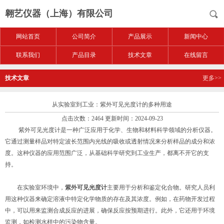
翱艺仪器（上海）有限公司
网站首页
公司简介
产品展示
新闻中心
联系我们
产品目录
技术文章
在线留言
技术文章
更多>>
从实验室到工业：紫外可见光度计的多种用途
点击次数：2464 更新时间：2024-09-23
紫外可见光度计是一种广泛应用于化学、生物和材料科学领域的分析仪器。
它通过测量样品对特定波长范围内光线的吸收或透射情况来分析样品的成分和浓
度。这种仪器的应用范围广泛，从基础科学研究到工业生产，都离不开它的支
持。
在实验室环境中，
紫外可见光度计
主要用于分析和鉴定化合物。研究人员利
用这种仪器来确定溶液中特定化学物质的存在及其浓度。例如，在药物开发过程
中，可以用来监测合成反应的进展，确保反应按预期进行。此外，它还用于环境
监测，如检测水样中的污染物含量。