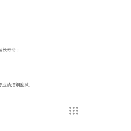
延长寿命；
专业清洁剂擦拭。