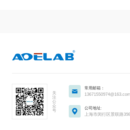
常用邮箱：
关
13671550974@163.co
注
公
众
公司地址:
号
上海市闵行区景联路398