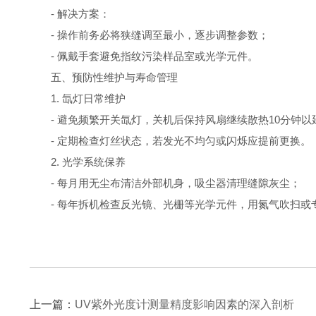
- 解决方案：
- 操作前务必将狭缝调至最小，逐步调整参数；
- 佩戴手套避免指纹污染样品室或光学元件。
五、预防性维护与寿命管理
1. 氙灯日常维护
- 避免频繁开关氙灯，关机后保持风扇继续散热10分钟以
- 定期检查灯丝状态，若发光不均匀或闪烁应提前更换。
2. 光学系统保养
- 每月用无尘布清洁外部机身，吸尘器清理缝隙灰尘；
- 每年拆机检查反光镜、光栅等光学元件，用氮气吹扫或
上一篇：
UV紫外光度计测量精度影响因素的深入剖析