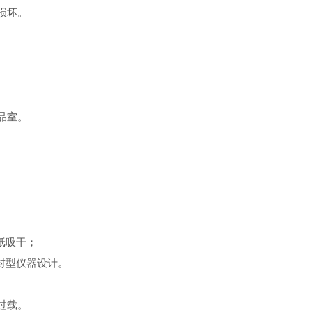
损坏。
品室。
纸吸干；
封型仪器设计。
过载。