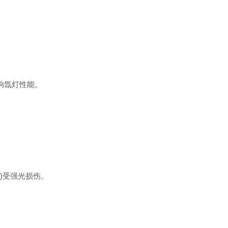
。
。
响氙灯性能。
)受强光损伤。