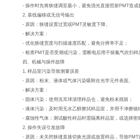
- 操作时先将狭缝调至最小，避免强光直接照射PMT造成
2. 基线偏移或无信号输出
- 原因：狭缝设置过宽或PMT灵敏度下降。
- 解决方案：
- 优化狭缝宽度与扫描速度匹配，避免分辨率不足；
- 检查PMT是否受潮或污染，需断电后用干燥氮气吹扫样
四、机械与操作故障
1. 样品室污染导致测量误差
- 原因：粉末、液体或气体污染吸附在光学元件表面。
- 解决方案：
- 固体污染：使用洗耳球清理样品仓，避免粉末残留；
- 液体污染：及时用无水乙醇擦拭样品室，并用干净擦镜
- 腐蚀性气体：测试酸性样品时需隔离样品室，或选择密
2. 操作失误引发故障
- 原因：未关闭狭缝直接切换光源或放置样品，导致PMT