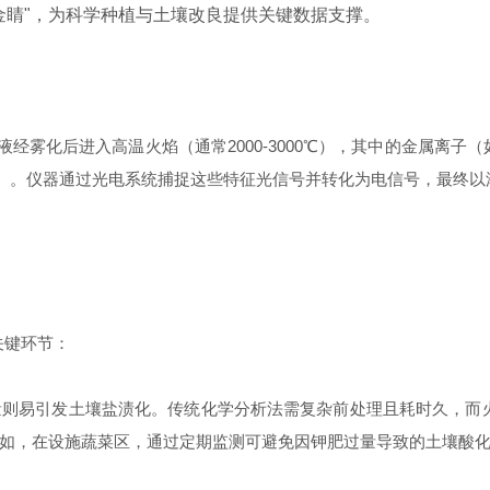
金睛"，为科学种植与土壤改良提供关键数据支撑。
雾化后进入高温火焰（通常2000-3000℃），其中的金属离子
nm黄光）。仪器通过光电系统捕捉这些特征光信号并转化为电信号，最
关键环节：
易引发土壤盐渍化。传统化学分析法需复杂前处理且耗时久，而火
如，在设施蔬菜区，通过定期监测可避免因钾肥过量导致的土壤酸