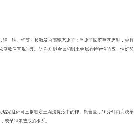
（如钾、钠、钙等）被激发为高能态原子；当原子回落至基态时，会释
终以浓度数值直观呈现。这种对碱金属和碱土金属的特异性响应，恰好契
焰光度计可直接测定土壤浸提液中的钾、钠含量，10分钟内完成单
化，或钠积累造成的根系。