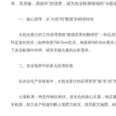
本、高灵敏、易操作"的优势，成为农业检测领域的"火眼
一、核心原理：从"火焰"到"数据"的精准转化
火焰光度计的工作原理堪称"微观世界的翻译官"：样品溶液经
特定波长的光（如钾发射766.5nm红光，钠发射589.0
了农业检测中对钾、钠等关键元素的分析需求。
二、农业场景中的多元应用价值
在农业生产全链条中，火焰光度计的应用贯穿"测-管-控"
土壤检测：钾是作物抗倒伏、促光合的核心元素，钠过量则
本检测，助力农户快速判断土壤肥力状况，指导配方施肥。例