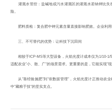
灌溉水管控：盐碱地或污水灌溉区的灌溉水若钠钾比失衡（如
险。
肥料质检：复合肥中钾元素含量直接影响肥效。企业利用该
三、不可替代的优势：让科技下沉田间
相较于ICP-MS等大型设备，火焰光度计成本仅为1/10
适配农业"小、散、广"的场景需求。更重要的是，它能实现"现
从"靠经验施肥"到"依数据管理"，火焰光度计正推动农
中"藏粮于技"的坚实支点。