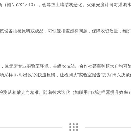
Na⁺/K⁺＞10），会导致土壤结构恶化。火焰光度计可对灌溉
设备抽检原料或成品，可快速排查虚标问题，保障农资质量，维护
-1/5，且无需专业实验室环境，县级农技站、合作社甚至种植大户均
场采样-即时出数"的快速反馈，让检测从"实验室报告"变为"田头决策
业检测从粗放走向精准。随着技术迭代（如联用自动进样器提升效率