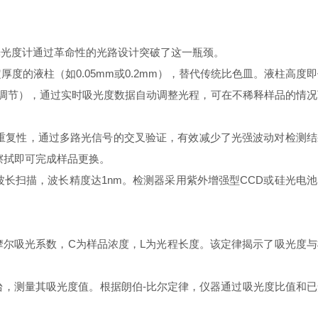
光度计通过革命性的光路设计突破了这一瓶颈。
液柱（如0.05mm或0.2mm），替代传统比色皿。液柱高度即
态调节），通过实时吸光度数据自动调整光程，可在不稀释样品的情况
复性，通过多路光信号的交叉验证，有效减少了光强波动对检测结
擦拭即可完成样品更换。
波长扫描，波长精度达1nm。检测器采用紫外增强型CCD或硅光电池
，ε为摩尔吸光系数，C为样品浓度，L为光程长度。该定律揭示了吸光度
，测量其吸光度值。根据朗伯-比尔定律，仪器通过吸光度比值和已