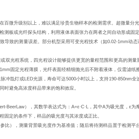
百微升级别以上，难以满足珍贵生物样本的检测需求。超微量分光
板或光纤探头结构，利用液体表面张力在两者之间自动形成固定厚度的
导致的测量误差。部分机型采用可变光程技术（如0.02-1mm动
双光程系统，四光程设计能够提供更宽的量程范围和更高的测量重
1mm固定光程薄膜，光纤表面经精细抛光后不附着液体，仅需滤纸
或LED光源，寿命可达5000小时以上，支持190-850nm全
信号，同时避免高浓度样品带来的饱和效应。
-BeerLaw），其数学表达式为：A=ε·C·L，其中A为吸光度
程固定的条件下，样品的吸光度与其浓度成正比。
比），测量背景吸光度作为基准值；随后将待测样品置于检测平台