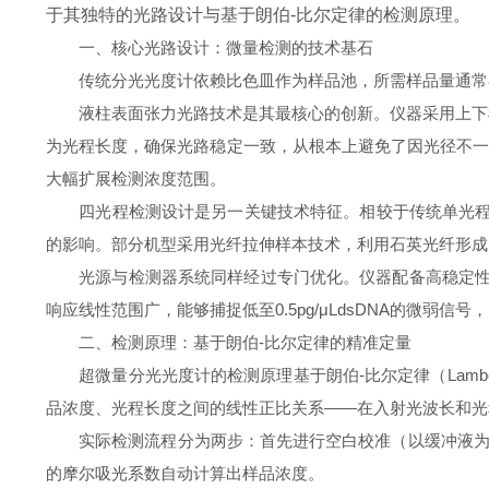
于其独特的光路设计与基于朗伯-比尔定律的检测原理。
一、核心光路设计：微量检测的技术基石
传统分光光度计依赖比色皿作为样品池，所需样品量通常在
液柱表面张力光路技术是其最核心的创新。仪器采用上下检测
为光程长度，确保光路稳定一致，从根本上避免了因光径不一致
大幅扩展检测浓度范围。
四光程检测设计是另一关键技术特征。相较于传统单光程或
的影响。部分机型采用光纤拉伸样本技术，利用石英光纤形成
光源与检测器系统同样经过专门优化。仪器配备高稳定性脉冲氙灯
响应线性范围广，能够捕捉低至0.5pg/μLdsDNA的微弱
二、检测原理：基于朗伯-比尔定律的精准定量
超微量分光光度计的检测原理基于朗伯-比尔定律（Lambert
品浓度、光程长度之间的线性正比关系——在入射光波长和光
实际检测流程分为两步：首先进行空白校准（以缓冲液为参
的摩尔吸光系数自动计算出样品浓度。