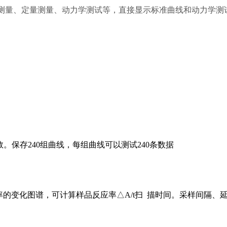
光度测量、定量测量、动力学测试等，直接显示标准曲线和动力学测
线
数。保存240组曲线，每组曲线可以测试240条数据
率的
变化图谱，可计算样品反应率△
A
/
t
扫 描时间
。
采样间隔、