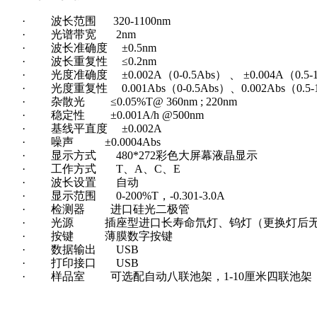
·
波长范围
320
-1100nm
·
光谱带宽
2
nm
·
波长准确度
±
0.
5
nm
·
波长重复性
≤
0.
2
nm
·
光度准确度
±
0.002A
（
0-0.5Abs
） 、
±0.00
4A（0.5-
·
光度重复性
0.001Abs（0-0.5Abs）
、
0.00
2Abs（0.5-
·
杂散光
≤
0.0
5
%T@ 360nm
; 220nm
·
稳定性
±
0.00
1
A/h @500nm
·
基线平直度
±
0.00
2
A
·
噪声
±
0.00
04
Abs
·
显示方式 480
*
272彩色大屏幕液晶显示
·
工作方式 T、A、C、E
·
波长设置 自动
·
显示范围 0-200%T，-0.301-3.0A
·
检测器 进口硅光二极管
·
光源 插座型进口长寿命氘灯、钨灯（更换灯后无
·
按键 薄膜数字按键
·
数据输出 USB
·
打印接口 USB
·
样品室 可选配自动八联池架，1-10厘米四联池架