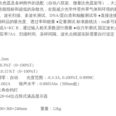
规格的比色皿及各种附件的选配（自动八联架、微量比色皿架等），
良的性能指标和超低的杂散光，全面减少光学件受外界气体和环境的影
波长扫描、多波长测试、DNA/蛋白质和核酸测试等 ●直接连
样品的吸光度、透过率和能量 ●定量测试 标准曲线法：zui多可
或A=KC B，通过输入相关系数进行测量 ●动力学测试 固定波
率?A/t、扫描时间、采样间隔、波长点根据实际需要自行设定
nm
0.3%T（0~100%T）
≤0.15％T（0~100%T）
光度范围：-0.3-3A, 0-200%T, 0-9999C
002A 噪声水平：0.0005Abs（500nm处）
寿命钨灯
4位点阵式液晶显示器
90×360×240mm 重量：12kg