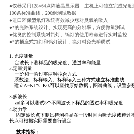
●仪器采用128×64点阵液晶显示器，主机上可独立完成
100条标准曲线，200组测试数据
●进口环保型氘灯系统有效减少您对臭氧的吸入
●*的光路系统设计、实现更高的分辨率，方便微量测试
●优良的控制系统对氘灯、钨灯的使用寿命进行实时监控
●*的插座式氘灯和钨灯设计，换灯时免光学调试
1.
光度测量
定波长下测样品的吸光度、透过率和能量
2.定量测量
一阶和一阶过零两种拟合方式
系数法、标样输入、标样读入三种方式建立标准曲
建立A=K1*C K0,可以查找原始数据，图谱曲线，设置参
3.多波长
zui多可以测试8个不同波长下样品的透过率和吸光度
4.动力学
固定波长点下测试待测样品在一段时间内吸光度或透过
长点可根据实际需要自行设定
技术指标
：