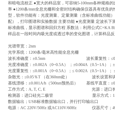
和暗电流校正 ●宽大的样品室，可容纳5-100mm各种
率 ●1200条/mm全息光栅和全密封结构确保仪器具有优
型，软件功能有：光度测量、定量测量（含标准曲线功能）、
配），打印图谱和实验数据 主要功能 ●光度测量 定波长下测
标准曲线，显示图谱和回归方程 系数法：利用公式C=KA B
样品在一段时间内吸光度或透过率的变化图谱，计算样品反应
光谱带宽：2nm
光学系统：1200条/毫米高性能全息光栅
波长准确度：±0.5nm 波长重复性：≤0.2
光度准确度：±0.002A（0~0.5A） ；±0.004A（0.5~1A）；±
光度重复性：≤0.001A（0~0.5A）；≤ 0.002A（0.5~1A）； 
杂散光：≤0.05％T （在360nm处） 波长设置和调零：自动 
基线漂移：±0.001A/h（500nm预热后） 基线平直度：±0.
工作方式：A, T, C, E 光源：进口长
检测器：进口硅光二极管 显示方式：128×6
数据输出；USB标准数据输出口，并行打印输出口
电源：AC 220V/50Hz 或AC110V/60Hz 仪器尺寸；4