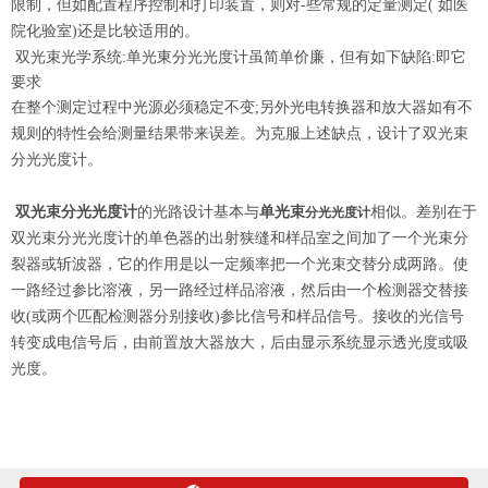
限制，
但如配置程序控制和打印装置，则对-些常规的
定量测定( 如医
院化验室)还是比较适用的。
双光束光学系统:单光東分光光度计虽简单价廉，但有如下缺陷:即它
要求
在整个测定过程中光源必须稳定不变;另外光电转换器和放大器如有不
规则的特性会给测量结果带来误差。为克服上述缺点，设计了双光束
分光光度计。
双光束分光光度计
的光路设计基本与
单光
束
相似。差别在于
分光光度计
双光束分光光度计的单
色器的出射狭缝和样品室之间加了一个光
束分
裂器或斩波器，它的作用是以一定频
率把一个光束交替分成两路。使
一路经过
参比溶液，另一路经过样品溶液，
然后由
一个检测器交替接
收(或两个匹配检测器
分别接收)参比信号和样品信号。接收的
光信号
转变成电信号后，由前置放大器放
大，后由显示系统显示透光度或吸
光度。