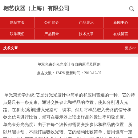
翱艺仪器（上海）有限公司
网站首页
公司简介
产品展示
新闻中心
联系我们
产品目录
技术文章
在线留言
技术文章
更多>>
单双光束分光光度计各自的原理及区别
点击次数：12426 更新时间：2019-12-07
单光束光学系统:它是分光光度计
中简单的和应用普遍的一种。它的特
点是只有一条光束。通过交换参比和样品
的位置，使其分别进入光
路。在参比(溶
剂)进入光路时，
调零。然后将样品进入
光路的信号和
参比信号进行比较，就可在显示器上读出样品的透过率和吸光度。
单光束分光光度计由于在每个波长都需要变换参
比和样品的位置，所
以只能手动，不能打描吸收
光谱。
它的结构比较简单，使用也有一定