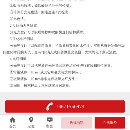
②吸收系数法：如盐酸尼卡地平的检测；
③计算分光光度法：如维生素A的检测；
④比色法。
2.反应动力学研究
分光光度计可以实现每秒80次的快速扫描和采样。
3.生化样品测试
分光光度计可以配置超微量、半微量和常量的比色皿，实现从微升到毫升级
的生化样品的测试，更有*的滴入式的超微量比色皿，大大简化了测试流程。
4.光纤测量
分光光度计可以把光通过光纤导出到样品室外进行在线和原位测量。
①常量液体：10 mm或其它可变光程光纤探头；
②微量液体：10 mm标准光程微量光纤探头；
③固体、粉末样品：积分球漫反射测量。
13671550974
热线电话
在线询价
首页
定位
留言