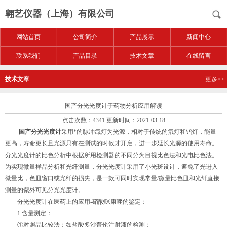
翱艺仪器（上海）有限公司
网站首页
公司简介
产品展示
新闻中心
联系我们
产品目录
技术文章
在线留言
技术文章
更多>>
国产分光光度计于药物分析应用解读
点击次数：4341 更新时间：2021-03-18
国产分光光度计
采用*的脉冲氙灯为光源，相对于传统的氘灯和钨灯，能量
更高，寿命更长且光源只有在测试的时候才开启，进一步延长光源的使用寿命。
分光光度计的比色分析中根据所用检测器的不同分为目视比色法和光电比色法。
为实现微量样品分析和光纤测量，分光光度计采用了小光斑设计，避免了光进入
微量比，色皿窗口或光纤的损失，是一款可同时实现常量/微量比色皿和光纤直接
测量的紫外可见分光光度计。
分光光度计在医药上的应用-硝酸咪康唑的鉴定：
1.含量测定：
①对照品比较法：如盐酸多沙普伦注射液的检测；