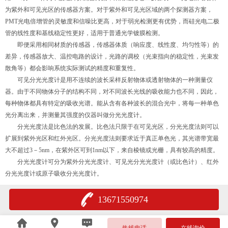
为紫外和可见光区的传感器方案。对于紫外和可见光区域的两个探测器方案，
PMT光电倍增管的灵敏度和信噪比更高，对于弱光检测更有优势，而硅光电二极
管的线性度和基线稳定性更好，适用于普通光学镀膜检测。
即便采用相同材质的传感器，传感器体质（响应度、线性度、均匀性等）的
差异，传感器放大、温控电路的设计，光路的调校（光束指向的稳定性，光束发
散角等）都会影响系统实际测试的精度和重复性。
可见分光光度计是用不连续的波长采样反射物体或透射物体的一种测量仪
器。由于不同物体分子的结构不同，对不同波长光线的吸收能力也不同，因此，
每种物体都具有特定的吸收光谱。能从含有各种波长的混合光中，将每一种单色
光分离出来，并测量其强度的仪器叫做分光光度计。
分光光度法是比色法的发展。比色法只限于在可见光区，分光光度法则可以
扩展到紫外光区和红外光区。分光光度法则要求近于真正单色光，其光谱带宽最
大不超过3－5nm，在紫外区可到1nm以下，来自棱镜或光栅，具有较高的精度。
分光光度计可分为紫外分光光度计、可见光分光光度计（或比色计）、红外
分光光度计或原子吸收分光光度计。
13671550974