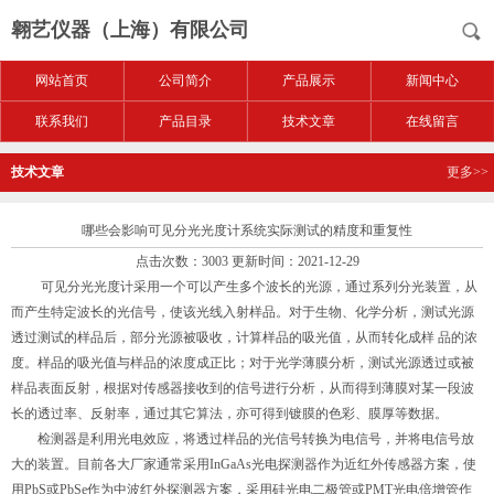
翱艺仪器（上海）有限公司
网站首页
公司简介
产品展示
新闻中心
联系我们
产品目录
技术文章
在线留言
技术文章
更多>>
哪些会影响可见分光光度计系统实际测试的精度和重复性
点击次数：3003 更新时间：2021-12-29
可见分光光度计采用一个可以产生多个波长的光源，通过系列分光装置，从
而产生特定波长的光信号，使该光线入射样品。对于生物、化学分析，测试光源
透过测试的样品后，部分光源被吸收，计算样品的吸光值，从而转化成样 品的浓
度。样品的吸光值与样品的浓度成正比；对于光学薄膜分析，测试光源透过或被
样品表面反射，根据对传感器接收到的信号进行分析，从而得到薄膜对某一段波
长的透过率、反射率，通过其它算法，亦可得到镀膜的色彩、膜厚等数据。
检测器是利用光电效应，将透过样品的光信号转换为电信号，并将电信号放
大的装置。目前各大厂家通常采用InGaAs光电探测器作为近红外传感器方案，使
用PbS或PbSe作为中波红外探测器方案，采用硅光电二极管或PMT光电倍增管作