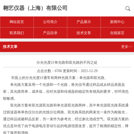
翱艺仪器（上海）有限公司
网站首页
公司简介
产品展示
新闻中心
联系我们
产品目录
技术文章
在线留言
技术文章
更多>>
分光光度计单光路和双光路的不同之处
点击次数：6766 更新时间：2021-12-29
市面上的分光光度计通常有两种光路方案：单光路和双光路。
单光路方案采用一个光源和一个光路，将光信号通过样品或从样品表面反
射，其光路简单，成本低，但对光源和传感器的稳定性有很高的要求，对环境也
较敏感。
双光路方案有双光源双光路和单光源双光路两种，其中单光源双光路系统通
过斩波器将单色仪分出的光线分位两路。双光路系统的两束光一束作为检验光，
通过样品或被样品反射，另一束作为参考光，经过参比池或空气。双光路方案的
优点是补偿了由于电源电压变动引起的电源强度改变，提升了检测的稳定性，降
低了噪声和漂移。