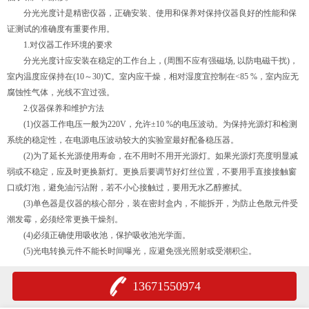
分光光度计是精密仪器，正确安装、使用和保养对保持仪器良好的性能和保
证测试的准确度有重要作用。
1.对仪器工作环境的要求
分光光度计应安装在稳定的工作台上，(周围不应有强磁场, 以防电磁干扰)，
室内温度应保持在(10～30)℃。室内应干燥，相对湿度宜控制在<85 %，室内应无
腐蚀性气体，光线不宜过强。
2.仪器保养和维护方法
(1)仪器工作电压一般为220V，允许±10 %的电压波动。为保持光源灯和检测
系统的稳定性，在电源电压波动较大的实验室最好配备稳压器。
(2)为了延长光源使用寿命，在不用时不用开光源灯。如果光源灯亮度明显减
弱或不稳定，应及时更换新灯。更换后要调节好灯丝位置，不要用手直接接触窗
口或灯泡，避免油污沾附，若不小心接触过，要用无水乙醇擦拭。
(3)单色器是仪器的核心部分，装在密封盒内，不能拆开，为防止色散元件受
潮发霉，必须经常更换干燥剂。
(4)必须正确使用吸收池，保护吸收池光学面。
(5)光电转换元件不能长时间曝光，应避免强光照射或受潮积尘。
13671550974