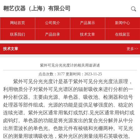
翱艺仪器（上海）有限公司
网站首页
公司简介
产品展示
新闻中心
联系我们
产品目录
技术文章
在线留言
技术文章
更多>>
紫外可见分光光度计的相关用途讲述
点击次数：3177 更新时间：2023-11-25
紫外可见分光光度计是基于紫外可见分光光度法原理，
利用物质分子对紫外可见光谱区的辐射吸收来进行分析的一
种分析仪器。主要由光源、单色器、吸收池、检测器和信号
处理器等部件组成。光源的功能是提供足够强度的、稳定的
连续光谱。紫外光区通常用氢灯或氘灯.见光区通常用钨灯或
卤钨灯。单色器的功能是将光源发出的复合光分解并从中分
出所需波长的单色光。色散元件有棱镜和光栅两种。可见光
区的测量用玻璃吸收池，紫外光区的测量须用石英吸收池。